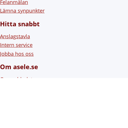
Felanmälan
Lämna synpunkter
Hitta snabbt
Anslagstavla
Intern service
Jobba hos oss
Om asele.se
Om webbplatsen
Om cookies (kakor)