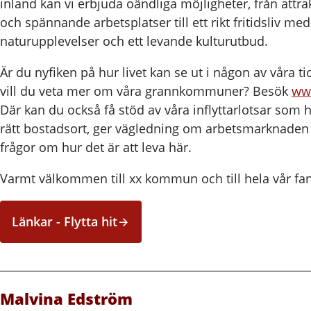
inland kan vi erbjuda oändliga möjligheter, från attr
och spännande arbetsplatser till ett rikt fritidsliv me
naturupplevelser och ett levande kulturutbud.
Är du nyfiken på hur livet kan se ut i någon av våra t
vill du veta mer om våra grannkommuner? Besök
ww
Där kan du också få stöd av våra inflyttarlotsar som hj
rätt bostadsort, ger vägledning om arbetsmarknaden
frågor om hur det är att leva här.
Varmt välkommen till xx kommun och till hela vår fan
Länkar - Flytta hit
________________________________________________________
Malvina Edström