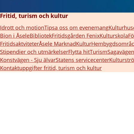
Fritid, turism och kultur
Idrott och motion
Tipsa oss om evenemang
Kulturhus
Bion i Åsele
Bibliotek
Fritidsgården Fenix
Kulturskola
Fö
Fritidsaktviteter
Åsele Marknad
Kultur
Hembygdsområd
Stipendier och utmärkelser
Flytta hit
Turism
Sagaväge
Konstvägen - Sju älvar
Statens servicecenter
Kulturst
Kontaktuppgifter fritid, turism och kultur