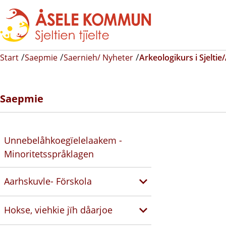
Start
Saepmie
Saernieh/ Nyheter
Arkeologikurs i Sjeltie
Saepmie
Unnebelåhkoegïelelaakem -
Minoritetsspråklagen
Aarhskuvle- Förskola
Hokse, viehkie jïh dåarjoe