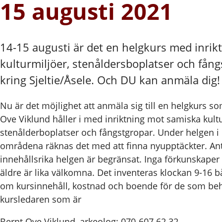
15 augusti 2021
14-15 augusti är det en helgkurs med inri
kulturmiljöer, stenåldersboplatser och fån
kring Sjeltie/Åsele. Och DU kan anmäla dig!
Nu är det möjlighet att anmäla sig till en helgkurs 
Ove Viklund håller i med inriktning mot samiska kultu
stenålderboplatser och fångstgropar. Under helgen i
områdena räknas det med att finna nyupptäckter. Antal
innehållsrika helgen är begränsat. Inga förkunskape
äldre är lika välkomna. Det inventeras klockan 9-16 
om kursinnehåll, kostnad och boende för de som beh
kursledaren som är
Bernt Ove Viklund, arkeolog: 070-607 