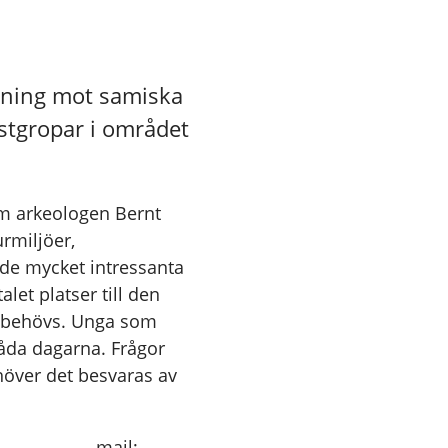
ktning mot samiska
gstgropar i området
som arkeologen Bernt
rmiljöer,
 de mycket intressanta
et platser till den
r behövs. Unga som
båda dagarna. Frågor
över det besvaras av
62 32, mail;