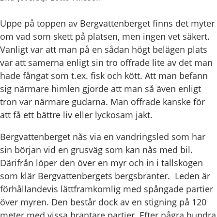
Uppe på toppen av Bergvattenberget finns det myter
om vad som skett på platsen, men ingen vet säkert.
Vanligt var att man på en sådan högt belägen plats
var att samerna enligt sin tro offrade lite av det man
hade fångat som t.ex. fisk och kött. Att man befann
sig närmare himlen gjorde att man så även enligt
tron var närmare gudarna. Man offrade kanske för
att få ett bättre liv eller lyckosam jakt.
Bergvattenberget nås via en vandringsled som har
sin början vid en grusväg som kan nås med bil.
Därifrån löper den över en myr och in i tallskogen
som klär Bergvattenbergets bergsbranter. Leden är
förhållandevis lättframkomlig med spångade partier
över myren. Den består dock av en stigning på 120
meter med vissa brantare partier. Efter några hundra