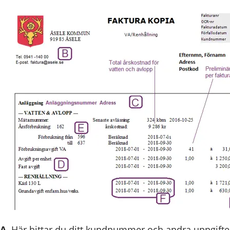
A
. Här hittar du ditt kundnummer och andra uppgifte