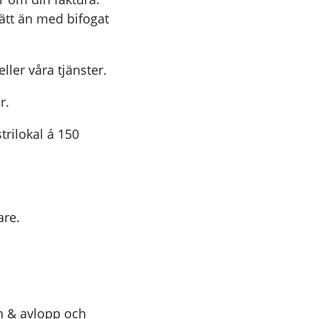
ätt än med bifogat
ller våra tjänster.
r.
trilokal á 150
are.
n & avlopp och