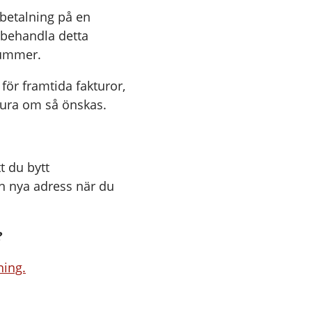
rbetalning på en
t behandla detta
nummer.
 för framtida fakturor,
tura om så önskas.
t du bytt
n nya adress när du
?
ning.