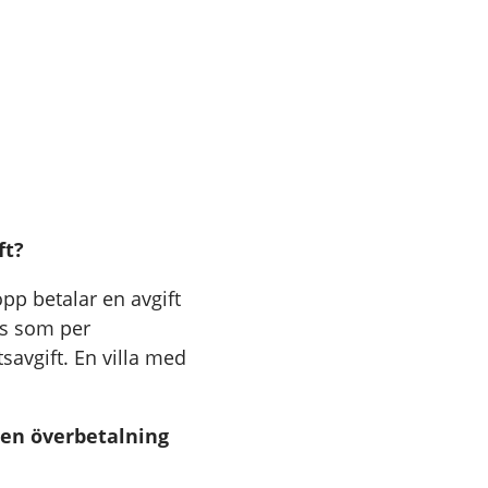
ft?
opp betalar en avgift
as som per
savgift. En villa med
 en överbetalning