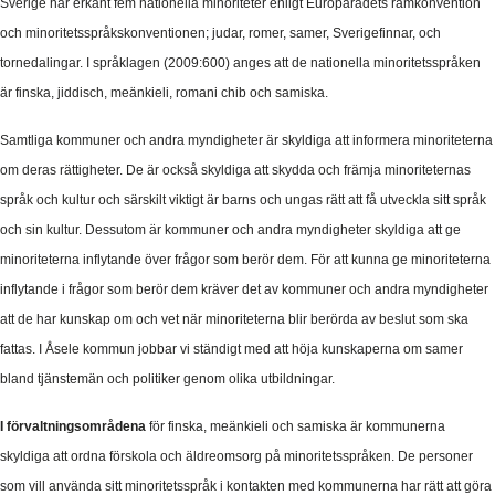
Sverige har erkänt fem nationella minoriteter enligt Europarådets ramkonvention
och minoritetsspråkskonventionen; judar, romer, samer, Sverigefinnar, och
tornedalingar. I språklagen (2009:600) anges att de nationella minoritetsspråken
är finska, jiddisch, meänkieli, romani chib och samiska.
Samtliga kommuner och andra myndigheter är skyldiga att informera minoriteterna
om deras rättigheter. De är också skyldiga att skydda och främja minoriteternas
språk och kultur och särskilt viktigt är barns och ungas rätt att få utveckla sitt språk
och sin kultur. Dessutom är kommuner och andra myndigheter skyldiga att ge
minoriteterna inflytande över frågor som berör dem. För att kunna ge minoriteterna
inflytande i frågor som berör dem kräver det av kommuner och andra myndigheter
att de har kunskap om och vet när minoriteterna blir berörda av beslut som ska
fattas. I Åsele kommun jobbar vi ständigt med att höja kunskaperna om samer
bland tjänstemän och politiker genom olika utbildningar.
I förvaltningsområdena
för finska, meänkieli och samiska är kommunerna
skyldiga att ordna förskola och äldreomsorg på minoritetsspråken. De personer
som vill använda sitt minoritetsspråk i kontakten med kommunerna har rätt att göra