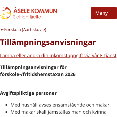
Meny
Förskola (Aarhskuvle)
Tillämpningsanvisningar
Lämna eller ändra din inkomstuppgift via vår E-tjänst
Tillämpningsanvisningar för
förskole-/fritidshemstaxan 2026
Avgiftspliktiga personer
Med hushåll avses ensamstående och makar.
Med makar skall jämställas man och kvinna