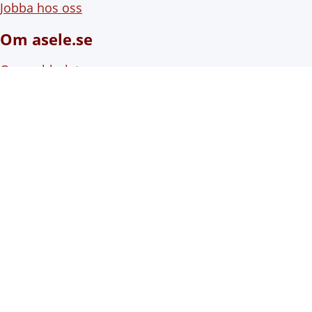
Jobba hos oss
Om asele.se
Om webbplatsen
Om cookies (kakor)