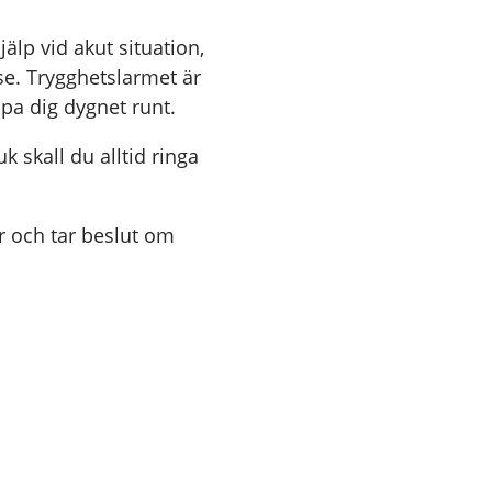
älp vid akut situation,
lse. Trygghetslarmet är
lpa dig dygnet runt.
k skall du alltid ringa
 och tar beslut om