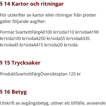
§ 14 Kartor och ritningar
För utskrifter av kartor eller ritningar från plotter
gäller följande avgifter:
Format SvartvittFärg
A0100 kr/sida110 kr/sidaA190
kr/sida100 kr/sidaA250 kr/sida55 kr/sidaA335
kr/sida45 kr/sidaA415 kr/sida20 kr/sida
§ 15 Trycksaker
ProduktSvartvittFärg
Översiktsplan 125 kr
§ 16 Betyg
Utskrift av avgångsbetyg, utöver ett tillfälle, avseende