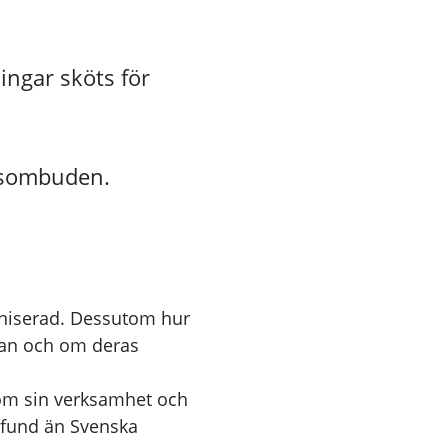
ngar sköts för
gsombuden.
aniserad. Dessutom hur
rkan och om deras
 om sin verksamhet och
mfund än Svenska