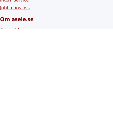
Jobba hos oss
Om asele.se
Om webbplatsen
Om cookies (kakor)