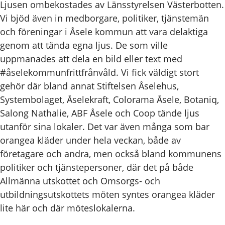
Ljusen ombekostades av Länsstyrelsen Västerbotten.
Vi bjöd även in medborgare, politiker, tjänstemän
och föreningar i Åsele kommun att vara delaktiga
genom att tända egna ljus. De som ville
uppmanades att dela en bild eller text med
#åselekommunfrittfrånvåld. Vi fick väldigt stort
gehör där bland annat Stiftelsen Åselehus,
Systembolaget, Åselekraft, Colorama Åsele, Botaniq,
Salong Nathalie, ABF Åsele och Coop tände ljus
utanför sina lokaler. Det var även många som bar
orangea kläder under hela veckan, både av
företagare och andra, men också bland kommunens
politiker och tjänstepersoner, där det på både
Allmänna utskottet och Omsorgs- och
utbildningsutskottets möten syntes orangea kläder
lite här och där möteslokalerna.