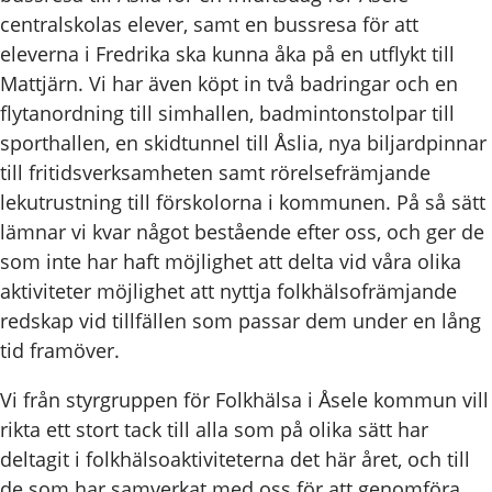
centralskolas elever, samt en bussresa för att
eleverna i Fredrika ska kunna åka på en utflykt till
Mattjärn. Vi har även köpt in två badringar och en
flytanordning till simhallen, badmintonstolpar till
sporthallen, en skidtunnel till Åslia, nya biljardpinnar
till fritidsverksamheten samt rörelsefrämjande
lekutrustning till förskolorna i kommunen. På så sätt
lämnar vi kvar något bestående efter oss, och ger de
som inte har haft möjlighet att delta vid våra olika
aktiviteter möjlighet att nyttja folkhälsofrämjande
redskap vid tillfällen som passar dem under en lång
tid framöver.
Vi från styrgruppen för Folkhälsa i Åsele kommun vill
rikta ett stort tack till alla som på olika sätt har
deltagit i folkhälsoaktiviteterna det här året, och till
de som har samverkat med oss för att genomföra