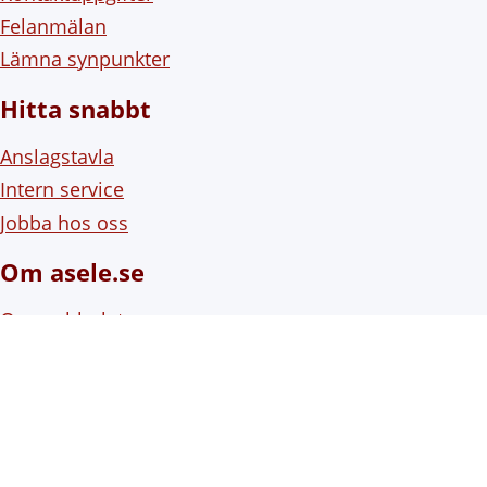
Felanmälan
Lämna synpunkter
Hitta snabbt
Anslagstavla
Intern service
Jobba hos oss
Om asele.se
Om webbplatsen
Om cookies (kakor)