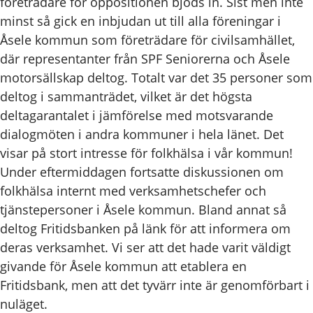
företrädare för oppositionen bjöds in. Sist men inte
minst så gick en inbjudan ut till alla föreningar i
Åsele kommun som företrädare för civilsamhället,
där representanter från SPF Seniorerna och Åsele
motorsällskap deltog. Totalt var det 35 personer som
deltog i sammanträdet, vilket är det högsta
deltagarantalet i jämförelse med motsvarande
dialogmöten i andra kommuner i hela länet. Det
visar på stort intresse för folkhälsa i vår kommun!
Under eftermiddagen fortsatte diskussionen om
folkhälsa internt med verksamhetschefer och
tjänstepersoner i Åsele kommun. Bland annat så
deltog Fritidsbanken på länk för att informera om
deras verksamhet. Vi ser att det hade varit väldigt
givande för Åsele kommun att etablera en
Fritidsbank, men att det tyvärr inte är genomförbart i
nuläget.