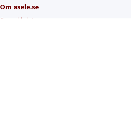
Om asele.se
Om webbplatsen
Om cookies (kakor)