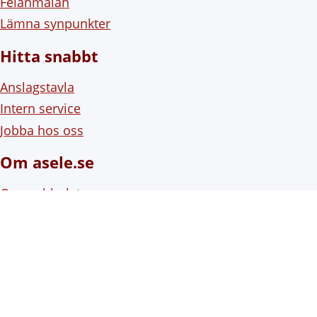
Felanmälan
Lämna synpunkter
Hitta snabbt
Anslagstavla
Intern service
Jobba hos oss
Om asele.se
Om webbplatsen
Om cookies (kakor)