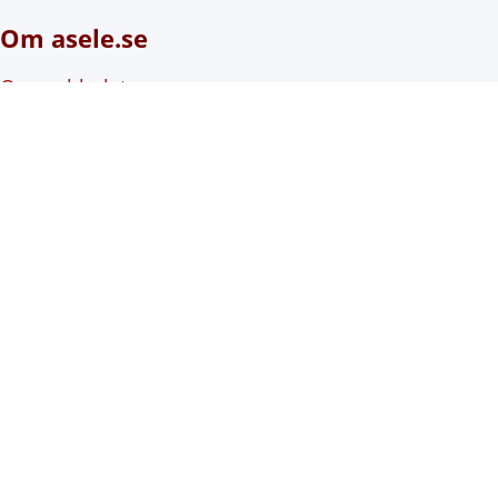
Om asele.se
Om webbplatsen
Om cookies (kakor)