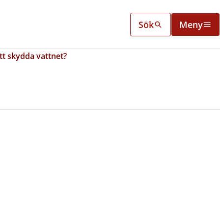
Sök
Meny
att skydda vattnet?