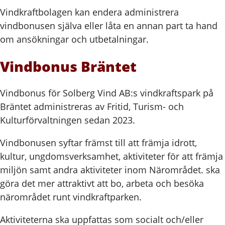
Vindkraftbolagen kan endera administrera
vindbonusen själva eller låta en annan part ta hand
om ansökningar och utbetalningar.
Vindbonus Bräntet
Vindbonus för Solberg Vind AB:s vindkraftspark på
Bräntet administreras av Fritid, Turism- och
Kulturförvaltningen sedan 2023.
Vindbonusen syftar främst till att främja idrott,
kultur, ungdomsverksamhet, aktiviteter för att främja
miljön samt andra aktiviteter inom Närområdet. ska
göra det mer attraktivt att bo, arbeta och besöka
närområdet runt vindkraftparken.
Aktiviteterna ska uppfattas som socialt och/eller