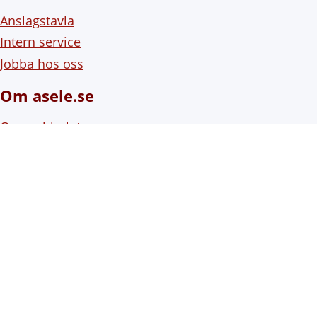
Anslagstavla
Intern service
Jobba hos oss
Om asele.se
Om webbplatsen
Om cookies (kakor)