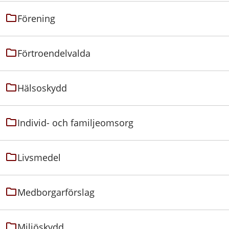
Förening
Förtroendelvalda
Hälsoskydd
Individ- och familjeomsorg
Livsmedel
Medborgarförslag
Miljöskydd