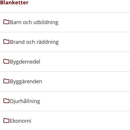
Blanketter
Barn och utbildning
Brand och räddning
Bygdemedel
Byggärenden
Djurhållning
Ekonomi