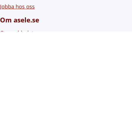
Jobba hos oss
Om asele.se
Om webbplatsen
Om cookies (kakor)