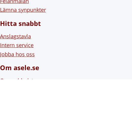
Felanmälan
Lämna synpunkter
Hitta snabbt
Anslagstavla
Intern service
Jobba hos oss
Om asele.se
Om webbplatsen
Om cookies (kakor)