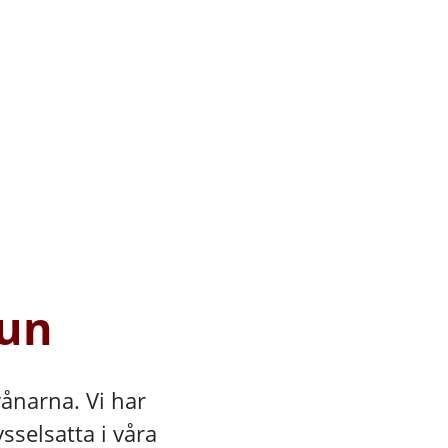
mun
vånarna. Vi har
ysselsatta i våra