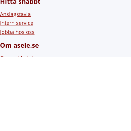
Hitta snabbt
Anslagstavla
Intern service
Jobba hos oss
Om asele.se
Om webbplatsen
Om cookies (kakor)