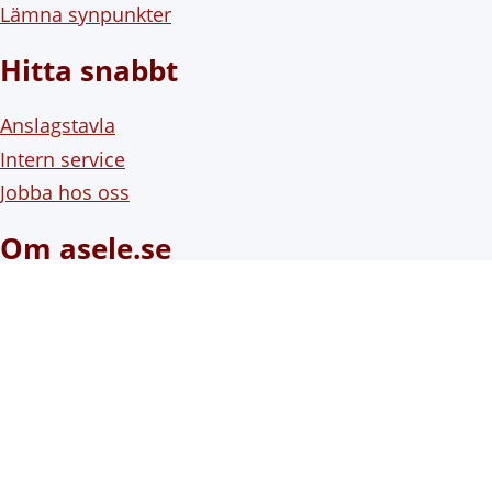
Lämna synpunkter
Hitta snabbt
Anslagstavla
Intern service
Jobba hos oss
Om asele.se
Om webbplatsen
Om cookies (kakor)