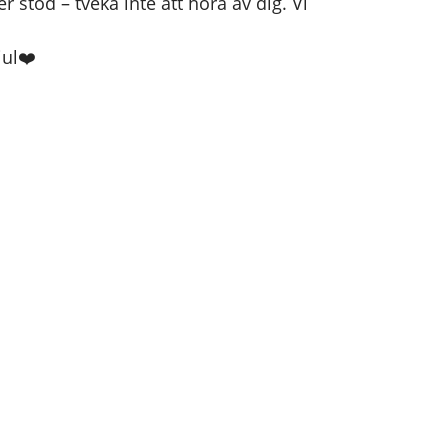
stöd – tveka inte att höra av dig. Vi
jul❤️