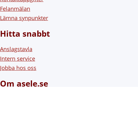
Felanmälan
Lämna synpunkter
Hitta snabbt
Anslagstavla
Intern service
Jobba hos oss
Om asele.se
Om webbplatsen
Om cookies (kakor)