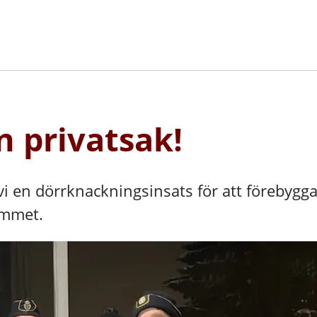
n privatsak!
 en dörrknackningsinsats för att förebygg
emmet.